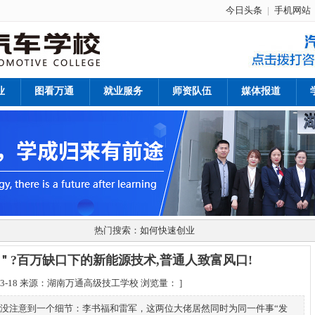
今日头条
|
手机网站
业
图看万通
就业服务
师资队伍
媒体报道
热门搜索：
如何快速创业
＂?百万缺口下的新能源技术,普通人致富风口!
-03-18 来源：湖南万通高级技工学校 浏览量：
]
多人没注意到一个细节：李书福和雷军，这两位大佬居然同时为同一件事“发