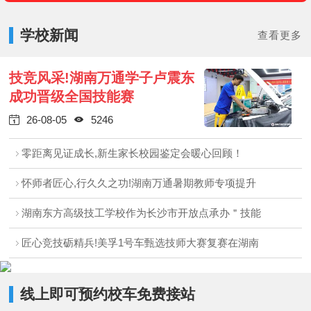
学校新闻
查看更多
技竞风采!湖南万通学子卢震东
成功晋级全国技能赛
26-08-05
5246


零距离见证成长,新生家长校园鉴定会暖心回顾！
怀师者匠心,行久久之功!湖南万通暑期教师专项提升
湖南东方高级技工学校作为长沙市开放点承办＂技能
匠心竞技砺精兵!美孚1号车甄选技师大赛复赛在湖南
线上即可预约校车免费接站