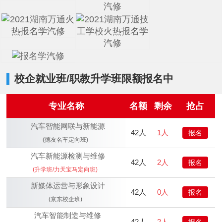
校企就业班/职教升学班限额报名中
专业名称
名额
剩余
抢占
汽车智能网联与新能源
42人
1人
报名
(德友名车定向班)
汽车新能源检测与维修
42人
2人
报名
(升学班/力天宝马定向班)
新媒体运营与形象设计
42人
0人
报名
(京东校企班)
汽车智能制造与维修
42人
2人
报名