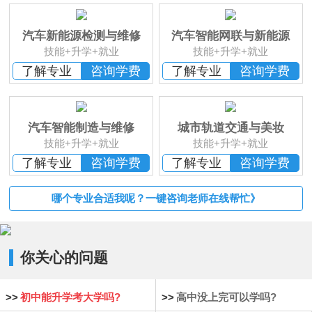
班
恭贺
湖南湘西
何*凡 已报名
恭贺
湖南益阳
卢*俊 已报名
汽车新能源检测与维修
汽车智能网联与新能源
恭贺
湖南长沙
李*辉 已报名
技能+升学+就业
技能+升学+就业
恭贺
湖南邵阳
杨*成 已报名
了解专业
咨询学费
了解专业
咨询学费
恭贺
湖南郴州
刘* 已报名
恭贺
湖南益阳
苏*琮 已报名
恭贺
湖南衡阳
谢光平 已报名
汽车智能制造与维修
城市轨道交通与美妆
恭贺
湖南怀化
段秋杰 已报名
技能+升学+就业
技能+升学+就业
了解专业
咨询学费
了解专业
咨询学费
哪个专业合适我呢？一键咨询老师在线帮忙》
你关心的问题
>>
初中能升学考大学吗?
>>
高中没上完可以学吗?