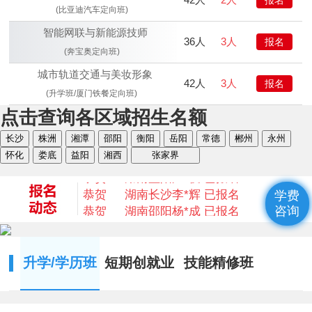
(比亚迪汽车定向班)
智能网联与新能源技师
36人
3人
报名
(奔宝奥定向班)
城市轨道交通与美妆形象
42人
3人
报名
(升学班/厦门铁餐定向班)
点击查询各区域招生名额
恭贺
湖南衡阳
何* 已报名
长沙
株洲
湘潭
邵阳
衡阳
岳阳
常德
郴州
永州
恭贺
湖南益阳
陈* 已报名
怀化
娄底
益阳
湘西
张家界
恭贺
湖南湘西
何*凡 已报名
恭贺
湖南益阳
卢*俊 已报名
恭贺
湖南长沙
李*辉 已报名
学费
恭贺
湖南邵阳
杨*成 已报名
咨询
恭贺
湖南郴州
刘* 已报名
恭贺
湖南益阳
苏*琮 已报名
恭贺
湖南衡阳
谢光平 已报名
升学/学历班
短期创就业
技能精修班
恭贺
湖南怀化
段秋杰 已报名
恭贺
湖南衡阳
何* 已报名
恭贺
湖南益阳
陈* 已报名