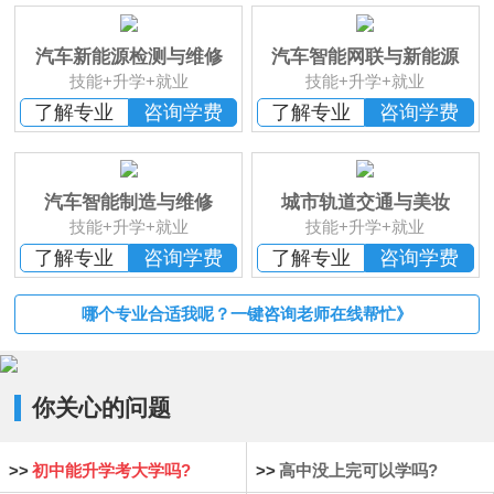
班
恭贺
湖南湘西
何*凡 已报名
恭贺
湖南益阳
卢*俊 已报名
汽车新能源检测与维修
汽车智能网联与新能源
恭贺
湖南长沙
李*辉 已报名
技能+升学+就业
技能+升学+就业
恭贺
湖南邵阳
杨*成 已报名
了解专业
咨询学费
了解专业
咨询学费
恭贺
湖南郴州
刘* 已报名
恭贺
湖南益阳
苏*琮 已报名
恭贺
湖南衡阳
谢光平 已报名
汽车智能制造与维修
城市轨道交通与美妆
恭贺
湖南怀化
段秋杰 已报名
技能+升学+就业
技能+升学+就业
了解专业
咨询学费
了解专业
咨询学费
哪个专业合适我呢？一键咨询老师在线帮忙》
你关心的问题
>>
初中能升学考大学吗?
>>
高中没上完可以学吗?