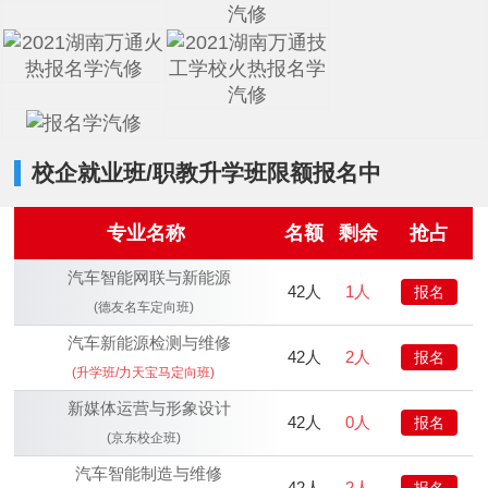
校企就业班/职教升学班限额报名中
专业名称
名额
剩余
抢占
汽车智能网联与新能源
42人
1人
报名
(德友名车定向班)
汽车新能源检测与维修
42人
2人
报名
(升学班/力天宝马定向班)
新媒体运营与形象设计
42人
0人
报名
(京东校企班)
汽车智能制造与维修
42人
2人
报名