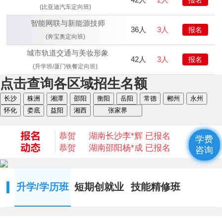
(比亚迪汽车定向班)
智能网联与新能源技师
36人
3人
报名
(奔宝奥定向班)
城市轨道交通与美妆形象
42人
3人
报名
(升学班/厦门铁餐定向班)
点击查询各区域招生名额
恭贺
湖南衡阳
何* 已报名
长沙
株洲
湘潭
邵阳
衡阳
岳阳
常德
郴州
永州
恭贺
湖南益阳
陈* 已报名
怀化
娄底
益阳
湘西
张家界
恭贺
湖南湘西
何*凡 已报名
恭贺
湖南益阳
卢*俊 已报名
恭贺
湖南长沙
李*辉 已报名
学费
恭贺
湖南邵阳
杨*成 已报名
咨询
恭贺
湖南郴州
刘* 已报名
恭贺
湖南益阳
苏*琮 已报名
恭贺
湖南衡阳
谢光平 已报名
升学/学历班
短期创就业
技能精修班
恭贺
湖南怀化
段秋杰 已报名
恭贺
湖南衡阳
何* 已报名
恭贺
湖南益阳
陈* 已报名