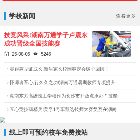
学校新闻
查看更多
技竞风采!湖南万通学子卢震东
成功晋级全国技能赛
26-08-05
5246


零距离见证成长,新生家长校园鉴定会暖心回顾！
怀师者匠心,行久久之功!湖南万通暑期教师专项提升
湖南东方高级技工学校作为长沙市开放点承办＂技能
匠心竞技砺精兵!美孚1号车甄选技师大赛复赛在湖南
线上即可预约校车免费接站