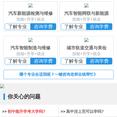
班
恭贺
湖南湘西
何*凡 已报名
恭贺
湖南益阳
卢*俊 已报名
汽车新能源检测与维修
汽车智能网联与新能源
恭贺
湖南长沙
李*辉 已报名
技能+升学+就业
技能+升学+就业
恭贺
湖南邵阳
杨*成 已报名
了解专业
咨询学费
了解专业
咨询学费
恭贺
湖南郴州
刘* 已报名
恭贺
湖南益阳
苏*琮 已报名
恭贺
湖南衡阳
谢光平 已报名
汽车智能制造与维修
城市轨道交通与美妆
恭贺
湖南怀化
段秋杰 已报名
技能+升学+就业
技能+升学+就业
了解专业
咨询学费
了解专业
咨询学费
哪个专业合适我呢？一键咨询老师在线帮忙》
你关心的问题
>>
初中能升学考大学吗?
>>
高中没上完可以学吗?