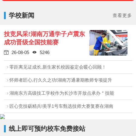
学校新闻
查看更多
技竞风采!湖南万通学子卢震东
成功晋级全国技能赛
26-08-05
5246


零距离见证成长,新生家长校园鉴定会暖心回顾！
怀师者匠心,行久久之功!湖南万通暑期教师专项提升
湖南东方高级技工学校作为长沙市开放点承办＂技能
匠心竞技砺精兵!美孚1号车甄选技师大赛复赛在湖南
线上即可预约校车免费接站