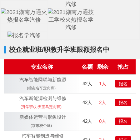
校企就业班/职教升学班限额报名中
专业名称
名额
剩余
抢占
汽车智能网联与新能源
42人
1人
报名
(德友名车定向班)
汽车新能源检测与维修
42人
2人
报名
(升学班/力天宝马定向班)
新媒体运营与形象设计
42人
0人
报名
(京东校企班)
汽车智能制造与维修
42人
2人
报名