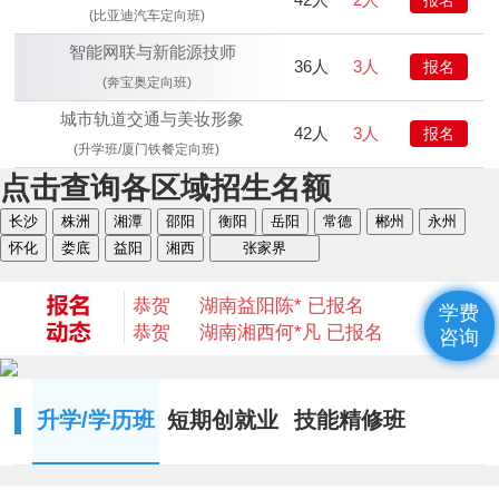
恭贺
湖南益阳
陈* 已报名
(比亚迪汽车定向班)
恭贺
湖南湘西
何*凡 已报名
智能网联与新能源技师
恭贺
湖南益阳
卢*俊 已报名
36人
3人
报名
(奔宝奥定向班)
恭贺
湖南长沙
李*辉 已报名
城市轨道交通与美妆形象
恭贺
湖南邵阳
杨*成 已报名
42人
3人
报名
恭贺
湖南郴州
刘* 已报名
(升学班/厦门铁餐定向班)
恭贺
湖南益阳
苏*琮 已报名
点击查询各区域招生名额
恭贺
湖南衡阳
谢光平 已报名
长沙
株洲
湘潭
邵阳
衡阳
岳阳
常德
郴州
永州
恭贺
湖南怀化
段秋杰 已报名
怀化
娄底
益阳
湘西
张家界
恭贺
湖南衡阳
何* 已报名
恭贺
湖南益阳
陈* 已报名
恭贺
湖南湘西
何*凡 已报名
学费
恭贺
湖南益阳
卢*俊 已报名
咨询
恭贺
湖南长沙
李*辉 已报名
恭贺
湖南邵阳
杨*成 已报名
恭贺
湖南郴州
刘* 已报名
升学/学历班
短期创就业
技能精修班
恭贺
湖南益阳
苏*琮 已报名
恭贺
湖南衡阳
谢光平 已报名
恭贺
湖南怀化
段秋杰 已报名