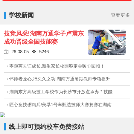
学校新闻
查看更多
技竞风采!湖南万通学子卢震东
成功晋级全国技能赛
26-08-05
5246


零距离见证成长,新生家长校园鉴定会暖心回顾！
怀师者匠心,行久久之功!湖南万通暑期教师专项提升
湖南东方高级技工学校作为长沙市开放点承办＂技能
匠心竞技砺精兵!美孚1号车甄选技师大赛复赛在湖南
线上即可预约校车免费接站