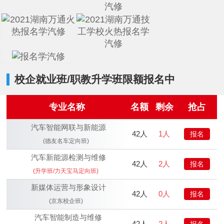
校企就业班/职教升学班限额报名中
专业名称
名额
剩余
抢占
汽车智能网联与新能源
42人
1人
报名
(德友名车定向班)
汽车新能源检测与维修
42人
2人
报名
(升学班/力天宝马定向班)
新媒体运营与形象设计
42人
0人
报名
(京东校企班)
汽车智能制造与维修
恭贺
湖南衡阳
何* 已报名
42人
2人
报名